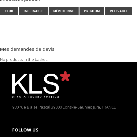
CLUB
INCLINABLE
MÉRIDIENNE
PREMIUM
RELEVABLE
Mes demandes de devis
No products in the basket.
980 rue Blaise Pascal
39000 Lons-le-Saunier, Jura, FRANCE
FOLLOW US