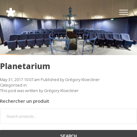
Planetarium
May 31, 2017 10:07 am
Published by
Grégory Kloeckner
Categorised in:
This post was written by Grégory Kloeckner
Rechercher un produit
Search
for:
SEARCH