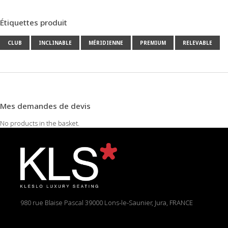
Étiquettes produit
CLUB
INCLINABLE
MÉRIDIENNE
PREMIUM
RELEVABLE
Mes demandes de devis
No products in the basket.
980 rue Blaise Pascal
39000 Lons-le-Saunier, Jura, FRANCE