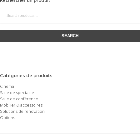
Search
for:
SEARCH
Catégories de produits
Cinéma
Salle de spectacle
Salle de conférence
Mobilier & accessoires
Solutions de rénovation
Options