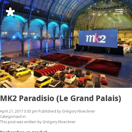
MK2 Paradisio (Le Grand Palais)
April 21, 2017 3:03 pm
Published by
Grégory Kloeckner
Categorised in:
This post was written by Grégory Kloeckner
Rechercher un produit