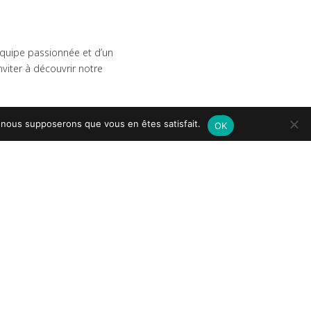
 équipe passionnée et d’un
nviter à découvrir notre
e, nous supposerons que vous en êtes satisfait.
OK
strielle.
lée à chaque spectateur.
ême passion pour
us exigeantes.