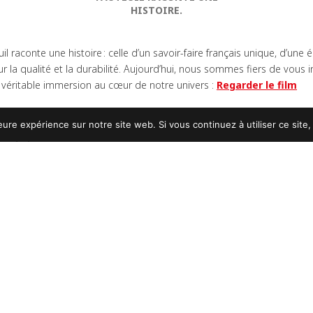
HISTOIRE.
il raconte une histoire : celle d’un savoir-faire français unique, d’une
 la qualité et la durabilité. Aujourd’hui, nous sommes fiers de vous i
, véritable immersion au cœur de notre univers :
Regarder le film
eure expérience sur notre site web. Si vous continuez à utiliser ce sit
 made in France
i fait la force de KLS VIP :
ansmis depuis des générations, allié à l’innovation et à la précision indu
çus pour résister à l’épreuve du temps et offrir une expérience inéga
que collaborateur, de la conception à la fabrication, partage la m
nt.
France, gage de qualité, de proximité et de respect des normes les pl