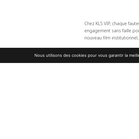
Chez KLS VIP, chaque fauteu
engagement sans faille pour
nouveau film institutionnel
Nous utilisons des cookies pour vous garantir la meill
Un héritage de qualité,
Ce film met en lumière ce qu
Un savoir-faire artisanal tr
Des produits durables, con
Une équipe engagée, où cha
l’excellence et le service clie
L’authenticité du made in 