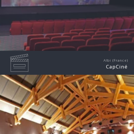
Albi (France)
CapCiné