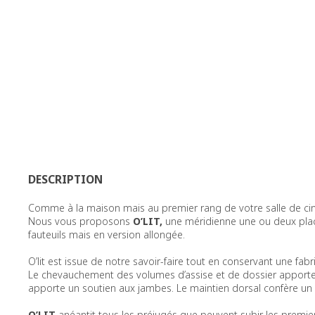
DESCRIPTION
Comme à la maison mais au premier rang de votre salle de ci
Nous vous proposons
O’LIT,
une méridienne une ou deux pla
fauteuils mais en version allongée.
O’lit est issue de notre savoir-faire tout en conservant une fab
Le chevauchement des volumes d’assise et de dossier apport
apporte un soutien aux jambes. Le maintien dorsal confère un
O’LIT
anéantit tous les préjugés que peuvent subir les premie