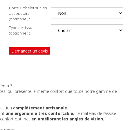
Porte Gobelet sur les
accoudoirs
(optionnel) :
Type de tissu
(optionnel) :
Demander un devis
néma ?
ces, qui présente le même confort que toute notre gamme de
rication
complètement artisanale.
ent
une ergonomie très confortable.
Le matelas de l’assise
 confort optimal,
en améliorant
les angles de vision.
rs rangs.