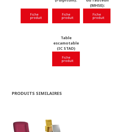
(Pulpitum):
du fauteuil
(MHSE):
Fiche
Fiche
Fiche
produit
produit
produit
Table
escamotable
(IC STAD)
Fiche
produit
PRODUITS SIMILAIRES